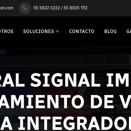
el.com
55 5822 0222 / 55 8925 1112
OTROS
SOLUCIONES
CONTACTO
BLOG
G
AL SIGNAL I
AMIENTO DE V
 A INTEGRADO