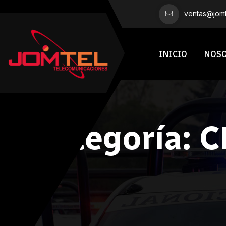
ventas@jomt
INICIO
NOS
Categoría:
C